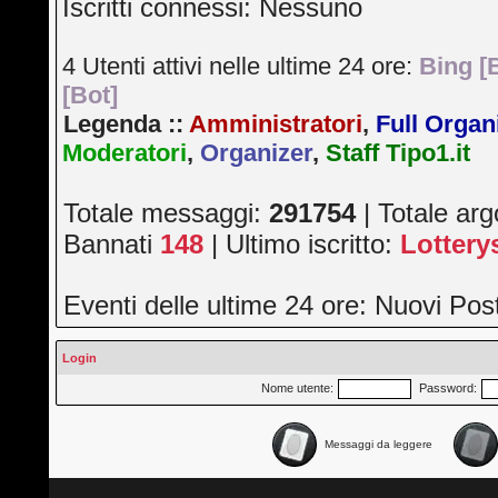
Iscritti connessi: Nessuno
4 Utenti attivi nelle ultime 24 ore:
Bing [
[Bot]
Legenda ::
Amministratori
,
Full Organ
Moderatori
,
Organizer
,
Staff Tipo1.it
Totale messaggi:
291754
| Totale ar
Bannati
148
| Ultimo iscritto:
Lotter
Eventi delle ultime 24 ore: Nuovi Po
Login
Nome utente:
Password:
Messaggi da leggere