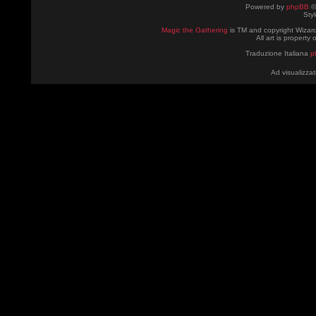
Powered by
phpBB
©
Sty
Magic the Gathering
is TM and copyright Wizard
All art is property
Traduzione Italiana
p
Ad visualizzat