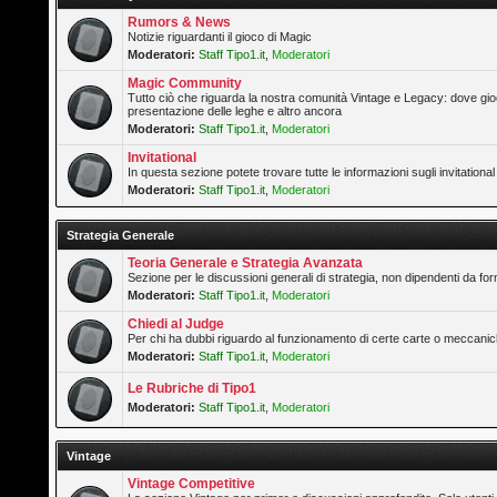
Rumors & News
Notizie riguardanti il gioco di Magic
Moderatori:
Staff Tipo1.it
,
Moderatori
Magic Community
Tutto ciò che riguarda la nostra comunità Vintage e Legacy: dove gioc
presentazione delle leghe e altro ancora
Moderatori:
Staff Tipo1.it
,
Moderatori
Invitational
In questa sezione potete trovare tutte le informazioni sugli invitation
Moderatori:
Staff Tipo1.it
,
Moderatori
Strategia Generale
Teoria Generale e Strategia Avanzata
Sezione per le discussioni generali di strategia, non dipendenti da form
Moderatori:
Staff Tipo1.it
,
Moderatori
Chiedi al Judge
Per chi ha dubbi riguardo al funzionamento di certe carte o meccanic
Moderatori:
Staff Tipo1.it
,
Moderatori
Le Rubriche di Tipo1
Moderatori:
Staff Tipo1.it
,
Moderatori
Vintage
Vintage Competitive