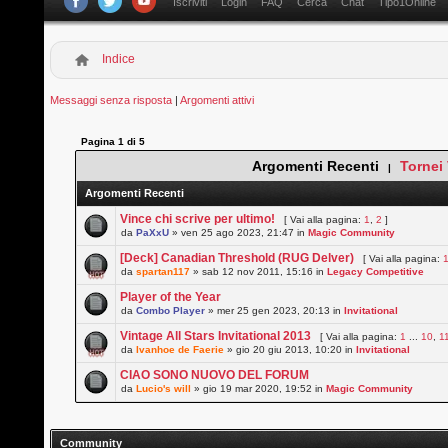
Iscriviti
Login
FAQ
Cerca
Chat
Tipo1Online
Indice
Messaggi senza risposta
|
Argomenti attivi
Pagina
1
di
5
Argomenti Recenti
Tornei
|
Argomenti Recenti
Vince chi scrive per ultimo!
[ Vai alla pagina:
1
,
2
]
da
PaXxU
» ven 25 ago 2023, 21:47 in
Magic Community
[Deck] Canadian Threshold (RUG Delver)
[ Vai alla pagina:
da
spartan117
» sab 12 nov 2011, 15:16 in
Legacy Competitive
Player of the Year
da
Combo Player
» mer 25 gen 2023, 20:13 in
Invitational
Vintage All Stars Invitational 2013
[ Vai alla pagina:
1
...
10
,
1
da
Ivanhoe de Faerie
» gio 20 giu 2013, 10:20 in
Invitational
CIAO SONO NUOVO DEL FORUM
da
Lucio's will
» gio 19 mar 2020, 19:52 in
Magic Community
Community