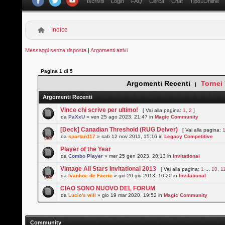
Iscriviti
Login
FAQ
Cerca
Chat
Tipo1Online
Indice
Messaggi senza risposta
|
Argomenti attivi
Pagina
1
di
5
Argomenti Recenti
Tornei
|
Argomenti Recenti
Vince chi scrive per ultimo!
[ Vai alla pagina:
1
,
2
]
da
PaXxU
» ven 25 ago 2023, 21:47 in
Magic Community
[Deck] Canadian Threshold (RUG Delver)
[ Vai alla pagina:
da
spartan117
» sab 12 nov 2011, 15:16 in
Legacy Competitive
Player of the Year
da
Combo Player
» mer 25 gen 2023, 20:13 in
Invitational
Vintage All Stars Invitational 2013
[ Vai alla pagina:
1
...
10
,
1
da
Ivanhoe de Faerie
» gio 20 giu 2013, 10:20 in
Invitational
CIAO SONO NUOVO DEL FORUM
da
Lucio's will
» gio 19 mar 2020, 19:52 in
Magic Community
Community