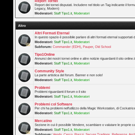
Report Tornei
Report dei tornei disputati. Includere nel titolo un Tag indicante il forma
Legacy, Modern)
Moderatori:
Staff Tipo1.it
,
Moderatori
Altro
Altri Formati Eternal
In questo spazio è possibile parlare di altri formati eternal supportati 
Moderatori:
Staff Tipo1.it
,
Moderatori
Subforum:
Commander (EDH)
,
Pauper
,
Old School
Tipo1Online
Annunci dei nostri tornei online e altre notizie riguardanti il sito online.t
Moderatori:
Staff Tipo1.it
,
Moderatori
Community Style
La parte artistica del forum. Banner e non solo!
Moderatori:
Staff Tipo1.it
,
Moderatori
Problemi
Problemi riguardanti il forum o il sito
Moderatori:
Staff Tipo1.it
,
Moderatori
Problemi col Software
Per chi ha problemi nell'utilizzo della Magic Workstation, di Cockatrice
Moderatori:
Staff Tipo1.it
,
Moderatori
Mercatino
Sezione in cui è possibile Vendere, scambiare o valutare le proprie ca
Moderatori:
Staff Tipo1.it
,
Moderatori
Subforum:
Vendo
,
Cerco
,
Prezzi
,
Secure Tradings
,
Referenze
,
Arch