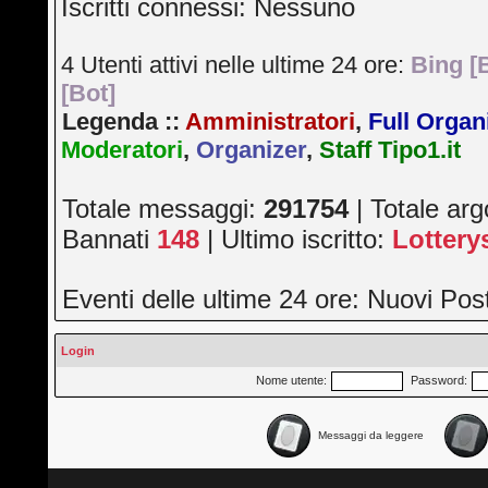
Iscritti connessi: Nessuno
4 Utenti attivi nelle ultime 24 ore:
Bing [
[Bot]
Legenda ::
Amministratori
,
Full Organ
Moderatori
,
Organizer
,
Staff Tipo1.it
Totale messaggi:
291754
| Totale ar
Bannati
148
| Ultimo iscritto:
Lotter
Eventi delle ultime 24 ore: Nuovi Po
Login
Nome utente:
Password:
Messaggi da leggere