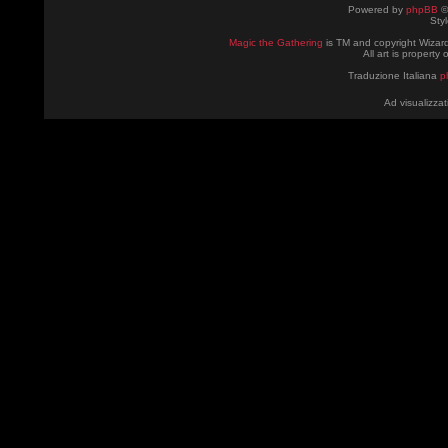
Powered by
phpBB
©
Sty
Magic the Gathering
is TM and copyright Wizard
All art is property
Traduzione Italiana
p
Ad visualizzat