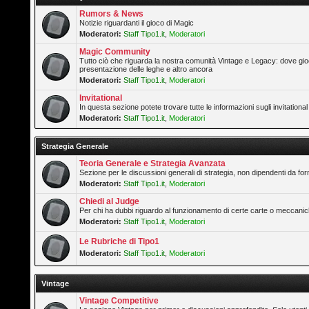
Rumors & News
Notizie riguardanti il gioco di Magic
Moderatori:
Staff Tipo1.it
,
Moderatori
Magic Community
Tutto ciò che riguarda la nostra comunità Vintage e Legacy: dove gioc
presentazione delle leghe e altro ancora
Moderatori:
Staff Tipo1.it
,
Moderatori
Invitational
In questa sezione potete trovare tutte le informazioni sugli invitation
Moderatori:
Staff Tipo1.it
,
Moderatori
Strategia Generale
Teoria Generale e Strategia Avanzata
Sezione per le discussioni generali di strategia, non dipendenti da form
Moderatori:
Staff Tipo1.it
,
Moderatori
Chiedi al Judge
Per chi ha dubbi riguardo al funzionamento di certe carte o meccanic
Moderatori:
Staff Tipo1.it
,
Moderatori
Le Rubriche di Tipo1
Moderatori:
Staff Tipo1.it
,
Moderatori
Vintage
Vintage Competitive