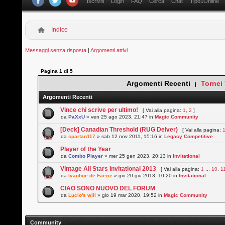
Iscriviti
Login
FAQ
Cerca
Chat
Tipo1Online
Indice
Messaggi senza risposta
|
Argomenti attivi
Pagina
1
di
5
Argomenti Recenti
Tornei
|
Argomenti Recenti
Vince chi scrive per ultimo!
[ Vai alla pagina:
1
,
2
]
da
PaXxU
» ven 25 ago 2023, 21:47 in
Magic Community
[Deck] Canadian Threshold (RUG Delver)
[ Vai alla pagina:
da
spartan117
» sab 12 nov 2011, 15:16 in
Legacy Competitive
Player of the Year
da
Combo Player
» mer 25 gen 2023, 20:13 in
Invitational
Vintage All Stars Invitational 2013
[ Vai alla pagina:
1
...
10
,
1
da
Ivanhoe de Faerie
» gio 20 giu 2013, 10:20 in
Invitational
CIAO SONO NUOVO DEL FORUM
da
Lucio's will
» gio 19 mar 2020, 19:52 in
Magic Community
Community