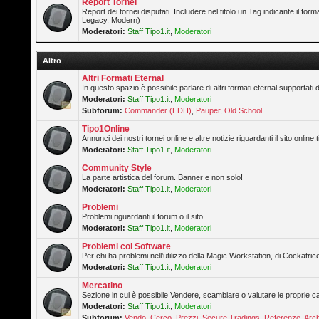
Report Tornei
Report dei tornei disputati. Includere nel titolo un Tag indicante il forma
Legacy, Modern)
Moderatori:
Staff Tipo1.it
,
Moderatori
Altro
Altri Formati Eternal
In questo spazio è possibile parlare di altri formati eternal supportati 
Moderatori:
Staff Tipo1.it
,
Moderatori
Subforum:
Commander (EDH)
,
Pauper
,
Old School
Tipo1Online
Annunci dei nostri tornei online e altre notizie riguardanti il sito online.t
Moderatori:
Staff Tipo1.it
,
Moderatori
Community Style
La parte artistica del forum. Banner e non solo!
Moderatori:
Staff Tipo1.it
,
Moderatori
Problemi
Problemi riguardanti il forum o il sito
Moderatori:
Staff Tipo1.it
,
Moderatori
Problemi col Software
Per chi ha problemi nell'utilizzo della Magic Workstation, di Cockatrice
Moderatori:
Staff Tipo1.it
,
Moderatori
Mercatino
Sezione in cui è possibile Vendere, scambiare o valutare le proprie ca
Moderatori:
Staff Tipo1.it
,
Moderatori
Subforum:
Vendo
,
Cerco
,
Prezzi
,
Secure Tradings
,
Referenze
,
Arch