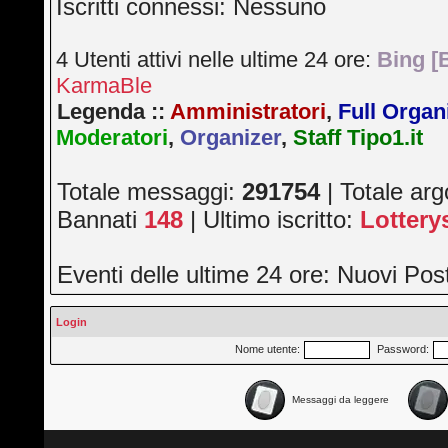
Iscritti connessi: Nessuno
4 Utenti attivi nelle ultime 24 ore:
Bing [
KarmaBle
Legenda ::
Amministratori
,
Full Organ
Moderatori
,
Organizer
,
Staff Tipo1.it
Totale messaggi:
291754
| Totale ar
Bannati
148
| Ultimo iscritto:
Lotter
Eventi delle ultime 24 ore: Nuovi Po
Login
Nome utente:
Password:
Messaggi da leggere