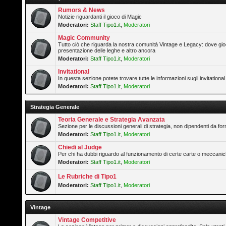
Rumors & News
Notizie riguardanti il gioco di Magic
Moderatori:
Staff Tipo1.it
,
Moderatori
Magic Community
Tutto ciò che riguarda la nostra comunità Vintage e Legacy: dove gioc
presentazione delle leghe e altro ancora
Moderatori:
Staff Tipo1.it
,
Moderatori
Invitational
In questa sezione potete trovare tutte le informazioni sugli invitation
Moderatori:
Staff Tipo1.it
,
Moderatori
Strategia Generale
Teoria Generale e Strategia Avanzata
Sezione per le discussioni generali di strategia, non dipendenti da form
Moderatori:
Staff Tipo1.it
,
Moderatori
Chiedi al Judge
Per chi ha dubbi riguardo al funzionamento di certe carte o meccanic
Moderatori:
Staff Tipo1.it
,
Moderatori
Le Rubriche di Tipo1
Moderatori:
Staff Tipo1.it
,
Moderatori
Vintage
Vintage Competitive