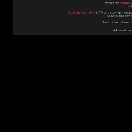
Powered by
phpBB
©
Sty
Magic the Gathering
is TM and copyright Wizard
All art is property
Traduzione Italiana
p
Ad visualizzat