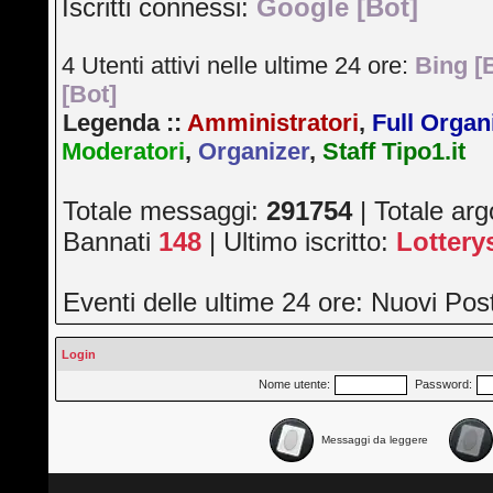
Iscritti connessi:
Google [Bot]
4 Utenti attivi nelle ultime 24 ore:
Bing [
[Bot]
Legenda ::
Amministratori
,
Full Organ
Moderatori
,
Organizer
,
Staff Tipo1.it
Totale messaggi:
291754
| Totale ar
Bannati
148
| Ultimo iscritto:
Lotter
Eventi delle ultime 24 ore: Nuovi Po
Login
Nome utente:
Password:
Messaggi da leggere