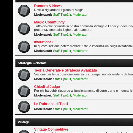
Rumors & News
Notizie riguardanti il gioco di Magic
Moderatori:
Staff Tipo1.it
,
Moderatori
Magic Community
Tutto ciò che riguarda la nostra comunità Vintage e Legacy: dove gioc
presentazione delle leghe e altro ancora
Moderatori:
Staff Tipo1.it
,
Moderatori
Invitational
In questa sezione potete trovare tutte le informazioni sugli invitation
Moderatori:
Staff Tipo1.it
,
Moderatori
Strategia Generale
Teoria Generale e Strategia Avanzata
Sezione per le discussioni generali di strategia, non dipendenti da form
Moderatori:
Staff Tipo1.it
,
Moderatori
Chiedi al Judge
Per chi ha dubbi riguardo al funzionamento di certe carte o meccanic
Moderatori:
Staff Tipo1.it
,
Moderatori
Le Rubriche di Tipo1
Moderatori:
Staff Tipo1.it
,
Moderatori
Vintage
Vintage Competitive