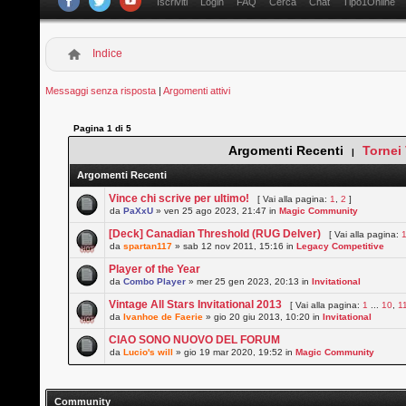
Iscriviti
Login
FAQ
Cerca
Chat
Tipo1Online
Indice
Messaggi senza risposta
|
Argomenti attivi
Pagina
1
di
5
Argomenti Recenti
Tornei
|
Argomenti Recenti
Vince chi scrive per ultimo!
[ Vai alla pagina:
1
,
2
]
da
PaXxU
» ven 25 ago 2023, 21:47 in
Magic Community
[Deck] Canadian Threshold (RUG Delver)
[ Vai alla pagina:
da
spartan117
» sab 12 nov 2011, 15:16 in
Legacy Competitive
Player of the Year
da
Combo Player
» mer 25 gen 2023, 20:13 in
Invitational
Vintage All Stars Invitational 2013
[ Vai alla pagina:
1
...
10
,
1
da
Ivanhoe de Faerie
» gio 20 giu 2013, 10:20 in
Invitational
CIAO SONO NUOVO DEL FORUM
da
Lucio's will
» gio 19 mar 2020, 19:52 in
Magic Community
Community