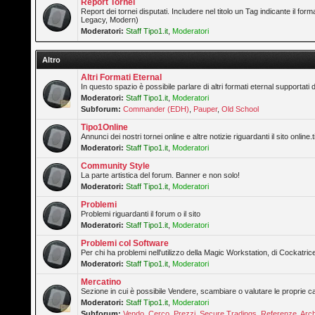
Report Tornei
Report dei tornei disputati. Includere nel titolo un Tag indicante il forma
Legacy, Modern)
Moderatori:
Staff Tipo1.it
,
Moderatori
Altro
Altri Formati Eternal
In questo spazio è possibile parlare di altri formati eternal supportati 
Moderatori:
Staff Tipo1.it
,
Moderatori
Subforum:
Commander (EDH)
,
Pauper
,
Old School
Tipo1Online
Annunci dei nostri tornei online e altre notizie riguardanti il sito online.t
Moderatori:
Staff Tipo1.it
,
Moderatori
Community Style
La parte artistica del forum. Banner e non solo!
Moderatori:
Staff Tipo1.it
,
Moderatori
Problemi
Problemi riguardanti il forum o il sito
Moderatori:
Staff Tipo1.it
,
Moderatori
Problemi col Software
Per chi ha problemi nell'utilizzo della Magic Workstation, di Cockatrice
Moderatori:
Staff Tipo1.it
,
Moderatori
Mercatino
Sezione in cui è possibile Vendere, scambiare o valutare le proprie ca
Moderatori:
Staff Tipo1.it
,
Moderatori
Subforum:
Vendo
,
Cerco
,
Prezzi
,
Secure Tradings
,
Referenze
,
Arch