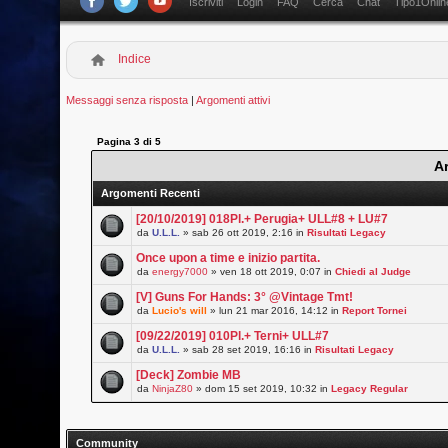
Iscriviti
Login
FAQ
Cerca
Chat
Tipo1Onlin
Indice
Messaggi senza risposta
|
Argomenti attivi
Pagina
3
di
5
A
Argomenti Recenti
[20/10/2019] 018Pl.+ Perugia+ ULL#8 + LU#7
da
U.L.L.
» sab 26 ott 2019, 2:16 in
Risultati Legacy
Once upon a time e inizio partita.
da
energy7000
» ven 18 ott 2019, 0:07 in
Chiedi al Judge
[V] Guns For Hands: 3° @Vintage Tmt!
da
Lucio's will
» lun 21 mar 2016, 14:12 in
Report Tornei
[09/22/2019] 010Pl.+ Terni+ ULL#7
da
U.L.L.
» sab 28 set 2019, 16:16 in
Risultati Legacy
[Deck] Zombie MB
da
NinjaZ80
» dom 15 set 2019, 10:32 in
Legacy Regular
Community