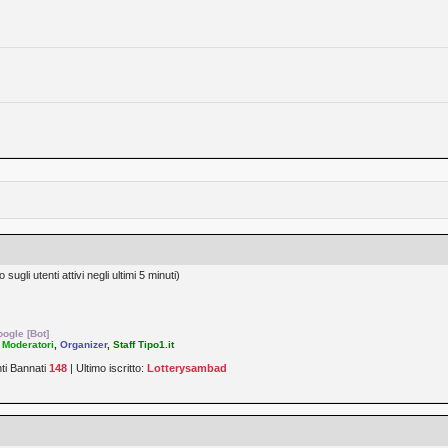
sugli utenti attivi negli ultimi 5 minuti)
ogle [Bot]
,
Moderatori
,
Organizer
,
Staff Tipo1.it
nti Bannati
148
| Ultimo iscritto:
Lotterysambad