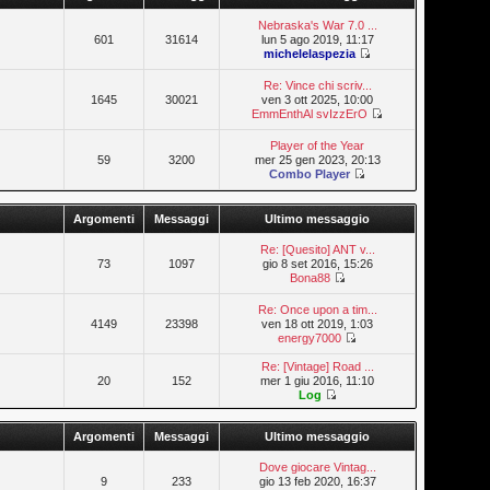
Nebraska's War 7.0 ...
601
31614
lun 5 ago 2019, 11:17
michelelaspezia
Re: Vince chi scriv...
1645
30021
ven 3 ott 2025, 10:00
EmmEnthAl svIzzErO
Player of the Year
59
3200
mer 25 gen 2023, 20:13
Combo Player
Argomenti
Messaggi
Ultimo messaggio
Re: [Quesito] ANT v...
73
1097
gio 8 set 2016, 15:26
Bona88
Re: Once upon a tim...
4149
23398
ven 18 ott 2019, 1:03
energy7000
Re: [Vintage] Road ...
20
152
mer 1 giu 2016, 11:10
Log
Argomenti
Messaggi
Ultimo messaggio
Dove giocare Vintag...
9
233
gio 13 feb 2020, 16:37