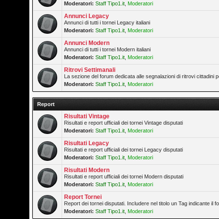
Moderatori:
Staff Tipo1.it
,
Moderatori
Annunci Legacy
Annunci di tutti i tornei Legacy italiani
Moderatori:
Staff Tipo1.it
,
Moderatori
Annunci Modern
Annunci di tutti i tornei Modern italiani
Moderatori:
Staff Tipo1.it
,
Moderatori
Ritrovi Settimanali
La sezione del forum dedicata alle segnalazioni di ritrovi cittadini
Moderatori:
Staff Tipo1.it
,
Moderatori
Report
Risultati Vintage
Risultati e report ufficiali dei tornei Vintage disputati
Moderatori:
Staff Tipo1.it
,
Moderatori
Risultati Legacy
Risultati e report ufficiali dei tornei Legacy disputati
Moderatori:
Staff Tipo1.it
,
Moderatori
Risultati Modern
Risultati e report ufficiali dei tornei Modern disputati
Moderatori:
Staff Tipo1.it
,
Moderatori
Report Tornei
Report dei tornei disputati. Includere nel titolo un Tag indicante il
Moderatori:
Staff Tipo1.it
,
Moderatori