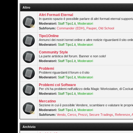
Altro
Altri Formati Eternal
In questo spazio è possibile parlare di altri formati eternal supporta
Moderatori:
Staff Tipo1.it
,
Moderatori
Subforum:
Commander (EDH)
,
Pauper
,
Old School
Tipo1Online
Annunci dei nostri tornei online e altre notizie riguardanti il sito onli
Moderatori:
Staff Tipo1.it
,
Moderatori
Community Style
La parte artistica del forum. Banner e non solo!
Moderatori:
Staff Tipo1.it
,
Moderatori
Problemi
Problemi riguardanti il forum o il sito
Moderatori:
Staff Tipo1.it
,
Moderatori
Problemi col Software
Per chi ha problemi nell'utilizzo della Magic Workstation, di Cockatr
Moderatori:
Staff Tipo1.it
,
Moderatori
Mercatino
Sezione in cui è possibile Vendere, scambiare o valutare le propri
Moderatori:
Staff Tipo1.it
,
Moderatori
Subforum:
Vendo
,
Cerco
,
Prezzi
,
Secure Tradings
,
Referenze
,
Archivio