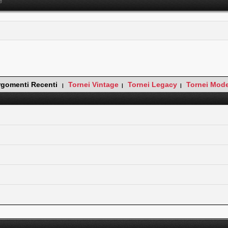
e
rgomenti Recenti
Tornei Vintage
Tornei Legacy
Tornei Mod
|
|
|