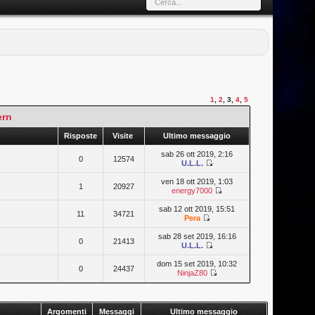
1
,
2
,
3
,
4
,
5
ern
Risposte
Visite
Ultimo messaggio
sab 26 ott 2019, 2:16
0
12574
U.L.L.
ven 18 ott 2019, 1:03
1
20927
energy7000
sab 12 ott 2019, 15:51
11
34721
Pera
sab 28 set 2019, 16:16
0
21413
U.L.L.
dom 15 set 2019, 10:32
0
24437
NinjaZ80
Argomenti
Messaggi
Ultimo messaggio