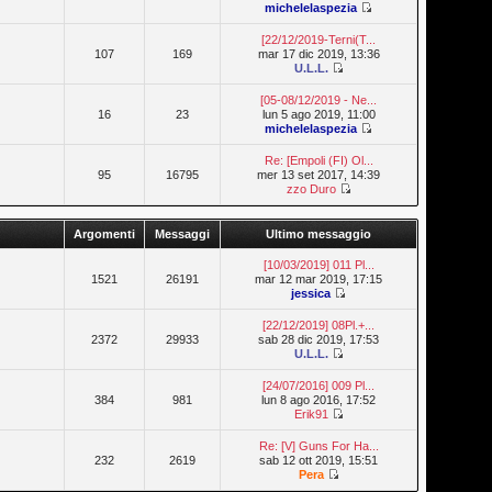
michelelaspezia
[22/12/2019-Terni(T...
107
169
mar 17 dic 2019, 13:36
U.L.L.
[05-08/12/2019 - Ne...
16
23
lun 5 ago 2019, 11:00
michelelaspezia
Re: [Empoli (FI) Ol...
95
16795
mer 13 set 2017, 14:39
zzo Duro
Argomenti
Messaggi
Ultimo messaggio
[10/03/2019] 011 Pl...
1521
26191
mar 12 mar 2019, 17:15
jessica
[22/12/2019] 08Pl.+...
2372
29933
sab 28 dic 2019, 17:53
U.L.L.
[24/07/2016] 009 Pl...
384
981
lun 8 ago 2016, 17:52
Erik91
Re: [V] Guns For Ha...
232
2619
sab 12 ott 2019, 15:51
Pera