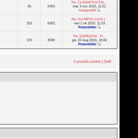
Re: CLASSIFICA ITAL...
36
2453
mar 3 nov 2015, 11:01
bergamo83
Re: OLYMPUS 14/15 [...
152
6302
ven 2 ott 2015, 11:53
Polentkiller
Re: [29/05/2016 - R...
370
3599
gio 19 mag 2016, 18:06
Polentkiller
Cancella cookie
|
Staff