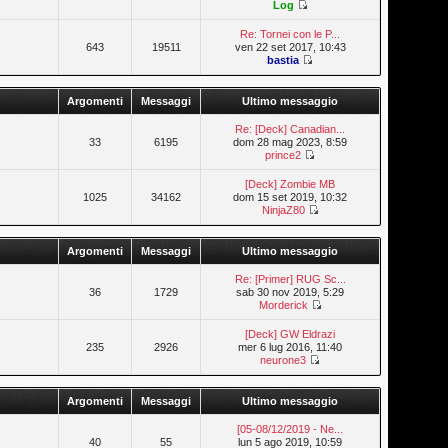
Log
Re: Tornei con le P...
643
19511
ven 22 set 2017, 10:43
bastia
Argomenti
Messaggi
Ultimo messaggio
Re: [Deck] Canadian...
33
6195
dom 28 mag 2023, 8:59
prince2
[Deck] Zombie MB
1025
34162
dom 15 set 2019, 10:32
NinjaZ80
Argomenti
Messaggi
Ultimo messaggio
Re: [Primer] RUG Sc...
36
1729
sab 30 nov 2019, 5:29
Morderick
[Deck] GW Eldrazi
235
2926
mer 6 lug 2016, 11:40
neurone3
Argomenti
Messaggi
Ultimo messaggio
[05-08/12/2019 - Ne...
40
55
lun 5 ago 2019, 10:59