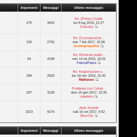
Argomenti
Messaggi
Ultimo messaggio
Re: [Primer] Goblin
275
3643
lun 8 lug 2019, 22:27
Oracolus
Re: [Cockatrice] Ac...
156
2752
mar 7 feb 2017, 15:06
invokeprejudice
Re: Richieste pubbl...
54
4338
mer 14 ott 2015, 16:02
Fains2Fains
Re: Registrazione o...
299
2503
lun 18 nov 2019, 15:30
Malhavoc
Problema con Cokatr...
297
3109
dom 15 gen 2017, 19:35
cabeleira
Aiuto Scambi
1023
9274
sab 16 set 2017, 9:52
SilverOly
Argomenti
Messaggi
Ultimo messaggio