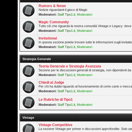
Rumors & News
Notizie riguardanti il gioco di Magic
Moderatori:
Staff Tipo1.it
,
Moderatori
Magic Community
Tutto ciò che riguarda la nostra comunità Vintage e Legacy: dove 
Moderatori:
Staff Tipo1.it
,
Moderatori
Invitational
In questa sezione potete trovare tutte le informazioni sugli invitat
Moderatori:
Staff Tipo1.it
,
Moderatori
Strategia Generale
Teoria Generale e Strategia Avanzata
Sezione per le discussioni generali di strategia, non dipendenti da 
Moderatori:
Staff Tipo1.it
,
Moderatori
Chiedi al Judge
Per chi ha dubbi riguardo al funzionamento di certe carte o mecca
Moderatori:
Staff Tipo1.it
,
Moderatori
Le Rubriche di Tipo1
Moderatori:
Staff Tipo1.it
,
Moderatori
Vintage
Vintage Competitive
La sezione Vintage per primer e discussioni approfondite. Solo ute