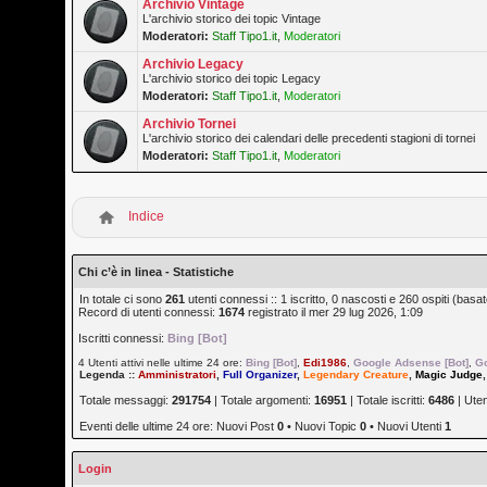
Archivio Vintage
L'archivio storico dei topic Vintage
Moderatori:
Staff Tipo1.it
,
Moderatori
Archivio Legacy
L'archivio storico dei topic Legacy
Moderatori:
Staff Tipo1.it
,
Moderatori
Archivio Tornei
L'archivio storico dei calendari delle precedenti stagioni di tornei
Moderatori:
Staff Tipo1.it
,
Moderatori
Indice
Chi c’è in linea - Statistiche
In totale ci sono
261
utenti connessi :: 1 iscritto, 0 nascosti e 260 ospiti (basato 
Record di utenti connessi:
1674
registrato il mer 29 lug 2026, 1:09
Iscritti connessi:
Bing [Bot]
4 Utenti attivi nelle ultime 24 ore:
Bing [Bot]
,
Edi1986
,
Google Adsense [Bot]
,
Go
Legenda ::
Amministratori
,
Full Organizer
,
Legendary Creature
,
Magic Judge
Totale messaggi:
291754
| Totale argomenti:
16951
| Totale iscritti:
6486
| Ute
Eventi delle ultime 24 ore: Nuovi Post
0
• Nuovi Topic
0
• Nuovi Utenti
1
Login