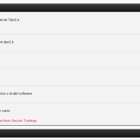
ti da Tipo1.it
ne.tipo1.it
ice o di altri software
e carte.
Archivio Secure Tradings