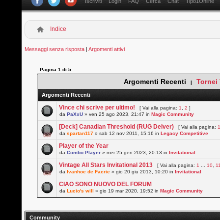
Iscriviti
Login
FAQ
Cerca
Chat
Tipo1Online
Indice
Messaggi senza risposta
|
Argomenti attivi
Pagina
1
di
5
Argomenti Recenti
Tornei
|
Argomenti Recenti
Vince chi scrive per ultimo!
[ Vai alla pagina:
1
,
2
]
da
PaXxU
» ven 25 ago 2023, 21:47 in
Magic Community
[Deck] Canadian Threshold (RUG Delver)
[ Vai alla pagina:
da
spartan117
» sab 12 nov 2011, 15:16 in
Legacy Competitive
Player of the Year
da
Combo Player
» mer 25 gen 2023, 20:13 in
Invitational
Vintage All Stars Invitational 2013
[ Vai alla pagina:
1
...
10
,
1
da
Ivanhoe de Faerie
» gio 20 giu 2013, 10:20 in
Invitational
CIAO SONO NUOVO DEL FORUM
da
Lucio's will
» gio 19 mar 2020, 19:52 in
Magic Community
Community