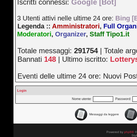
Iscritti connessi:
Google [Bot]
3 Utenti attivi nelle ultime 24 ore:
Bing [
Legenda ::
Amministratori
,
Full Organ
Moderatori
,
Organizer
,
Staff Tipo1.it
Totale messaggi:
291754
| Totale ar
Bannati
148
| Ultimo iscritto:
Lotter
Eventi delle ultime 24 ore: Nuovi Po
Login
Nome utente:
Password:
Messaggi da leggere
Powered by
phpBB
©
Sty