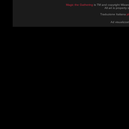
Magic the Gathering
is TM and copyright Wizard
All art is property
Traduzione Italiana
p
Ad visualizzat