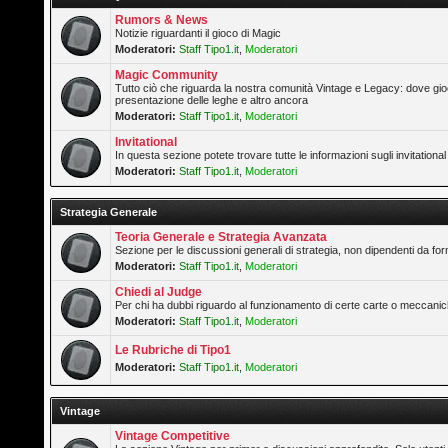
Rumors & News
Notizie riguardanti il gioco di Magic
Moderatori:
Staff Tipo1.it
,
Moderatori
Magic Community
Tutto ciò che riguarda la nostra comunità Vintage e Legacy: dove gioc
presentazione delle leghe e altro ancora
Moderatori:
Staff Tipo1.it
,
Moderatori
Invitational
In questa sezione potete trovare tutte le informazioni sugli invitation
Moderatori:
Staff Tipo1.it
,
Moderatori
Strategia Generale
Teoria Generale e Strategia Avanzata
Sezione per le discussioni generali di strategia, non dipendenti da form
Moderatori:
Staff Tipo1.it
,
Moderatori
Chiedi al Judge
Per chi ha dubbi riguardo al funzionamento di certe carte o meccanic
Moderatori:
Staff Tipo1.it
,
Moderatori
Le Rubriche di Tipo1
Moderatori:
Staff Tipo1.it
,
Moderatori
Vintage
Vintage Competitive