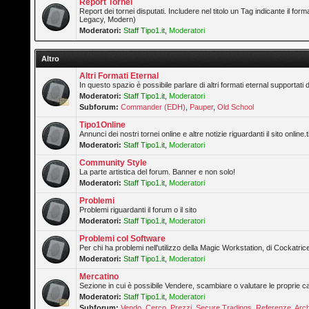
Report Tornei
Report dei tornei disputati. Includere nel titolo un Tag indicante il forma
Legacy, Modern)
Moderatori:
Staff Tipo1.it
,
Moderatori
Altro
Altri Formati Eternal
In questo spazio è possibile parlare di altri formati eternal supportati 
Moderatori:
Staff Tipo1.it
,
Moderatori
Subforum:
Commander (EDH)
,
Pauper
,
Old School
Tipo1Online
Annunci dei nostri tornei online e altre notizie riguardanti il sito online.t
Moderatori:
Staff Tipo1.it
,
Moderatori
Community Style
La parte artistica del forum. Banner e non solo!
Moderatori:
Staff Tipo1.it
,
Moderatori
Problemi
Problemi riguardanti il forum o il sito
Moderatori:
Staff Tipo1.it
,
Moderatori
Problemi col Software
Per chi ha problemi nell'utilizzo della Magic Workstation, di Cockatrice
Moderatori:
Staff Tipo1.it
,
Moderatori
Mercatino
Sezione in cui è possibile Vendere, scambiare o valutare le proprie ca
Moderatori:
Staff Tipo1.it
,
Moderatori
Subforum:
Vendo
,
Cerco
,
Prezzi
,
Secure Tradings
,
Referenze
,
Arch