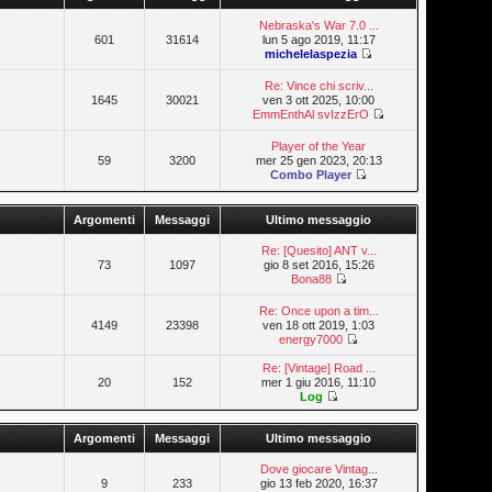
Nebraska's War 7.0 ...
601
31614
lun 5 ago 2019, 11:17
michelelaspezia
Re: Vince chi scriv...
1645
30021
ven 3 ott 2025, 10:00
EmmEnthAl svIzzErO
Player of the Year
59
3200
mer 25 gen 2023, 20:13
Combo Player
Argomenti
Messaggi
Ultimo messaggio
Re: [Quesito] ANT v...
73
1097
gio 8 set 2016, 15:26
Bona88
Re: Once upon a tim...
4149
23398
ven 18 ott 2019, 1:03
energy7000
Re: [Vintage] Road ...
20
152
mer 1 giu 2016, 11:10
Log
Argomenti
Messaggi
Ultimo messaggio
Dove giocare Vintag...
9
233
gio 13 feb 2020, 16:37