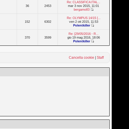
Re: CLASSIFICA ITAL...
36
2453
mar 3 nov 2015, 11:01
bergamo83
Re: OLYMPUS 14/15 [...
152
6302
ven 2 ott 2015, 11:53
Polentkiller
Re: [29/05/2016 - R...
370
3599
gio 19 mag 2016, 18:06
Polentkiller
Cancella cookie
|
Staff