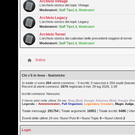
Archivio Vintage
L'archivio storico dei topic Vintage
Moderatori:
Staff Tipo1.it
,
Moderatori
Archivio Legacy
L'archivio storico dei topic Legacy
Moderatori:
Staff Tipo1.it
,
Moderatori
Archivio Tornei
L'archivio storico dei calendari delle precedenti stagioni di tornei
Moderatori:
Staff Tipo1.it
,
Moderatori
Indice
Chi c’è in linea - Statistiche
In totale ci sono
264
utenti connessi :: 0 iscritti, 0 nascosti e 264 ospiti (basato s
Record di utenti connessi:
1674
registrato il mer 29 lug 2026, 1:09
Iscritti connessi: Nessuno
3 Utenti attivi nelle ultime 24 ore:
Bing [Bot]
,
Google Adsense [Bot]
,
Google [Bot
Legenda ::
Amministratori
,
Full Organizer
,
Legendary Creature
,
Magic Judge
Totale messaggi:
291754
| Totale argomenti:
16951
| Totale iscritti:
6486
| Ute
Eventi delle ultime 24 ore: Nuovi Post
0
• Nuovi Topic
0
• Nuovi Utenti
2
Login