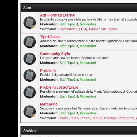
Altro
Altri Formati Eternal
In questo spazio è possibile parlare di altri formati eternal supporta
Moderatori:
Staff Tipo1.it
,
Moderatori
Subforum:
Commander (EDH)
,
Pauper
,
Old School
Tipo1Online
Annunci dei nostri tornei online e altre notizie riguardanti il sito onli
Moderatori:
Staff Tipo1.it
,
Moderatori
Community Style
La parte artistica del forum. Banner e non solo!
Moderatori:
Staff Tipo1.it
,
Moderatori
Problemi
Problemi riguardanti il forum o il sito
Moderatori:
Staff Tipo1.it
,
Moderatori
Problemi col Software
Per chi ha problemi nell'utilizzo della Magic Workstation, di Cockatr
Moderatori:
Staff Tipo1.it
,
Moderatori
Mercatino
Sezione in cui è possibile Vendere, scambiare o valutare le propri
Moderatori:
Staff Tipo1.it
,
Moderatori
Subforum:
Vendo
,
Cerco
,
Prezzi
,
Secure Tradings
,
Referenze
,
Archivio