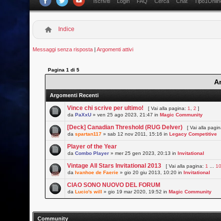
Iscriviti
Login
FAQ
Cerca
Chat
Tipo1Onlin
Indice
Messaggi senza risposta
|
Argomenti attivi
Pagina
1
di
5
A
Argomenti Recenti
Vince chi scrive per ultimo!
[ Vai alla pagina:
1
,
2
]
da
PaXxU
» ven 25 ago 2023, 21:47 in
Magic Community
[Deck] Canadian Threshold (RUG Delver)
[ Vai alla pagi
da
spartan117
» sab 12 nov 2011, 15:16 in
Legacy Competitive
Player of the Year
da
Combo Player
» mer 25 gen 2023, 20:13 in
Invitational
Vintage All Stars Invitational 2013
[ Vai alla pagina:
1
...
1
da
Ivanhoe de Faerie
» gio 20 giu 2013, 10:20 in
Invitational
CIAO SONO NUOVO DEL FORUM
da
Lucio's will
» gio 19 mar 2020, 19:52 in
Magic Community
Community