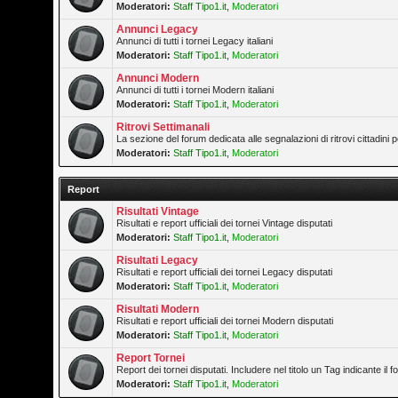
Moderatori:
Staff Tipo1.it
,
Moderatori
Annunci Legacy
Annunci di tutti i tornei Legacy italiani
Moderatori:
Staff Tipo1.it
,
Moderatori
Annunci Modern
Annunci di tutti i tornei Modern italiani
Moderatori:
Staff Tipo1.it
,
Moderatori
Ritrovi Settimanali
La sezione del forum dedicata alle segnalazioni di ritrovi cittadini
Moderatori:
Staff Tipo1.it
,
Moderatori
Report
Risultati Vintage
Risultati e report ufficiali dei tornei Vintage disputati
Moderatori:
Staff Tipo1.it
,
Moderatori
Risultati Legacy
Risultati e report ufficiali dei tornei Legacy disputati
Moderatori:
Staff Tipo1.it
,
Moderatori
Risultati Modern
Risultati e report ufficiali dei tornei Modern disputati
Moderatori:
Staff Tipo1.it
,
Moderatori
Report Tornei
Report dei tornei disputati. Includere nel titolo un Tag indicante il
Moderatori:
Staff Tipo1.it
,
Moderatori