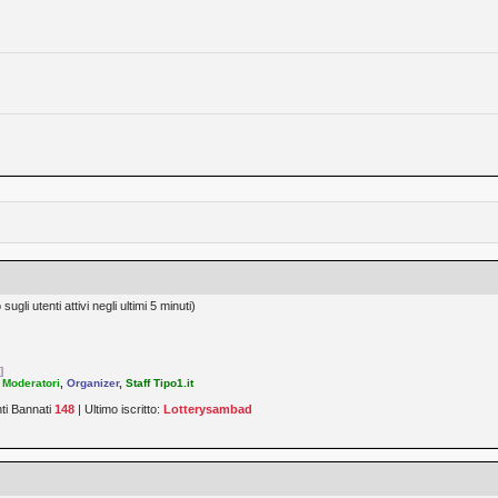
ugli utenti attivi negli ultimi 5 minuti)
]
,
Moderatori
,
Organizer
,
Staff Tipo1.it
nti Bannati
148
| Ultimo iscritto:
Lotterysambad