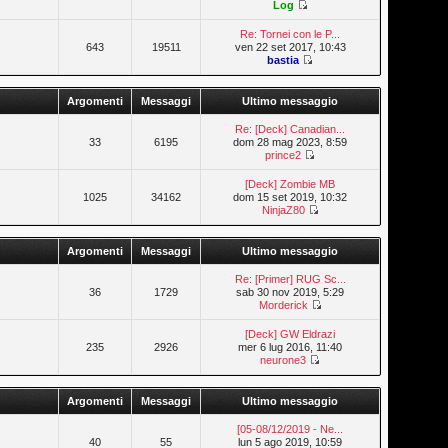
Log
Re: Tornei con le P...
643
19511
ven 22 set 2017, 10:43
bastia
Argomenti
Messaggi
Ultimo messaggio
Re: [Deck] Canadian...
33
6195
dom 28 mag 2023, 8:59
prince2
[Deck] Zombie MB
1025
34162
dom 15 set 2019, 10:32
NinjaZ80
Argomenti
Messaggi
Ultimo messaggio
Re: [Primer] RUG Sc...
36
1729
sab 30 nov 2019, 5:29
Morderick
[Deck] GW Eldrazi
235
2926
mer 6 lug 2016, 11:40
neurone3
Argomenti
Messaggi
Ultimo messaggio
[05-08/12/2019 - Ne...
40
55
lun 5 ago 2019, 10:59