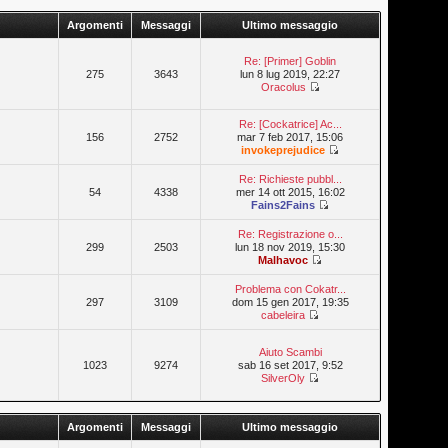
Argomenti
Messaggi
Ultimo messaggio
Re: [Primer] Goblin
275
3643
lun 8 lug 2019, 22:27
Oracolus
Re: [Cockatrice] Ac...
156
2752
mar 7 feb 2017, 15:06
invokeprejudice
Re: Richieste pubbl...
54
4338
mer 14 ott 2015, 16:02
Fains2Fains
Re: Registrazione o...
299
2503
lun 18 nov 2019, 15:30
Malhavoc
Problema con Cokatr...
297
3109
dom 15 gen 2017, 19:35
cabeleira
Aiuto Scambi
1023
9274
sab 16 set 2017, 9:52
SilverOly
Argomenti
Messaggi
Ultimo messaggio