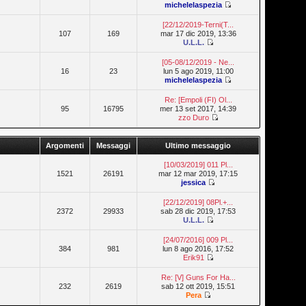
michelelaspezia
[22/12/2019-Terni(T...
107
169
mar 17 dic 2019, 13:36
U.L.L.
[05-08/12/2019 - Ne...
16
23
lun 5 ago 2019, 11:00
michelelaspezia
Re: [Empoli (FI) Ol...
95
16795
mer 13 set 2017, 14:39
zzo Duro
Argomenti
Messaggi
Ultimo messaggio
[10/03/2019] 011 Pl...
1521
26191
mar 12 mar 2019, 17:15
jessica
[22/12/2019] 08Pl.+...
2372
29933
sab 28 dic 2019, 17:53
U.L.L.
[24/07/2016] 009 Pl...
384
981
lun 8 ago 2016, 17:52
Erik91
Re: [V] Guns For Ha...
232
2619
sab 12 ott 2019, 15:51
Pera