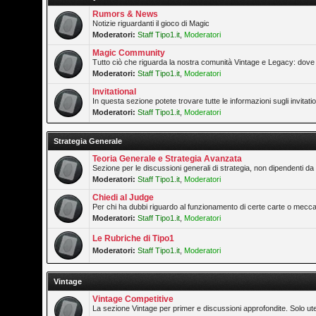
Rumors & News
Notizie riguardanti il gioco di Magic
Moderatori:
Staff Tipo1.it
,
Moderatori
Magic Community
Tutto ciò che riguarda la nostra comunità Vintage e Legacy: dove 
Moderatori:
Staff Tipo1.it
,
Moderatori
Invitational
In questa sezione potete trovare tutte le informazioni sugli invitat
Moderatori:
Staff Tipo1.it
,
Moderatori
Strategia Generale
Teoria Generale e Strategia Avanzata
Sezione per le discussioni generali di strategia, non dipendenti da 
Moderatori:
Staff Tipo1.it
,
Moderatori
Chiedi al Judge
Per chi ha dubbi riguardo al funzionamento di certe carte o mecca
Moderatori:
Staff Tipo1.it
,
Moderatori
Le Rubriche di Tipo1
Moderatori:
Staff Tipo1.it
,
Moderatori
Vintage
Vintage Competitive
La sezione Vintage per primer e discussioni approfondite. Solo ute