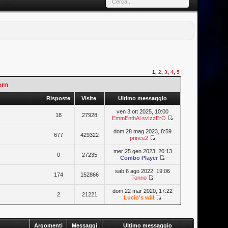
1
,
2
,
3
,
4
,
5
ern
Risposte
Visite
Ultimo messaggio
ven 3 ott 2025, 10:00
18
27928
EmmEnthAl svIzzErO
dom 28 mag 2023, 8:59
677
429322
prince2
mer 25 gen 2023, 20:13
0
27235
Combo Player
sab 6 ago 2022, 19:06
174
152866
Tonno
dom 22 mar 2020, 17:22
2
21221
Lucio's will
Argomenti
Messaggi
Ultimo messaggio