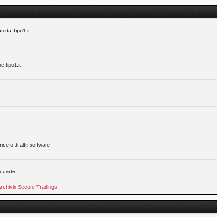
ti da Tipo1.it
ne.tipo1.it
ice o di altri software
e carte.
Archivio Secure Tradings