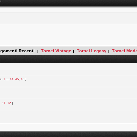
e
rgomenti Recenti
Tornei Vintage
Tornei Legacy
Tornei Mod
|
|
|
na:
1
...
44
,
45
,
46
]
0
,
11
,
12
]