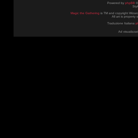
Powered by
phpBB
©
Sty
Magic the Gathering
is TM and copyright Wizard
All art is property
Traduzione Italiana
p
Ad visualizzat