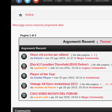
Iscriviti
Login
FAQ
Cerca
Chat
Tipo1Online
Indice
Messaggi senza risposta
|
Argomenti attivi
Pagina
1
di
5
Argomenti Recenti
Tornei
|
Argomenti Recenti
Vince chi scrive per ultimo!
[ Vai alla pagina:
1
,
2
]
da
PaXxU
» ven 25 ago 2023, 21:47 in
Magic Community
[Deck] Canadian Threshold (RUG Delver)
[ Vai alla pagina:
da
spartan117
» sab 12 nov 2011, 15:16 in
Legacy Competitive
Player of the Year
da
Combo Player
» mer 25 gen 2023, 20:13 in
Invitational
Vintage All Stars Invitational 2013
[ Vai alla pagina:
1
...
10
,
1
da
Ivanhoe de Faerie
» gio 20 giu 2013, 10:20 in
Invitational
CIAO SONO NUOVO DEL FORUM
da
Lucio's will
» gio 19 mar 2020, 19:52 in
Magic Community
Community