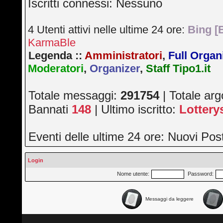
Iscritti connessi: Nessuno
4 Utenti attivi nelle ultime 24 ore:
Bing [
KarmaBle
Legenda ::
Amministratori
,
Full Organ
Moderatori
,
Organizer
,
Staff Tipo1.it
Totale messaggi:
291754
| Totale ar
Bannati
148
| Ultimo iscritto:
Lotter
Eventi delle ultime 24 ore: Nuovi Po
Login
Nome utente:
Password:
Messaggi da leggere