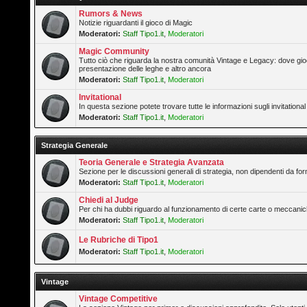
Rumors & News
Notizie riguardanti il gioco di Magic
Moderatori:
Staff Tipo1.it
,
Moderatori
Magic Community
Tutto ciò che riguarda la nostra comunità Vintage e Legacy: dove gioc
presentazione delle leghe e altro ancora
Moderatori:
Staff Tipo1.it
,
Moderatori
Invitational
In questa sezione potete trovare tutte le informazioni sugli invitation
Moderatori:
Staff Tipo1.it
,
Moderatori
Strategia Generale
Teoria Generale e Strategia Avanzata
Sezione per le discussioni generali di strategia, non dipendenti da form
Moderatori:
Staff Tipo1.it
,
Moderatori
Chiedi al Judge
Per chi ha dubbi riguardo al funzionamento di certe carte o meccanic
Moderatori:
Staff Tipo1.it
,
Moderatori
Le Rubriche di Tipo1
Moderatori:
Staff Tipo1.it
,
Moderatori
Vintage
Vintage Competitive