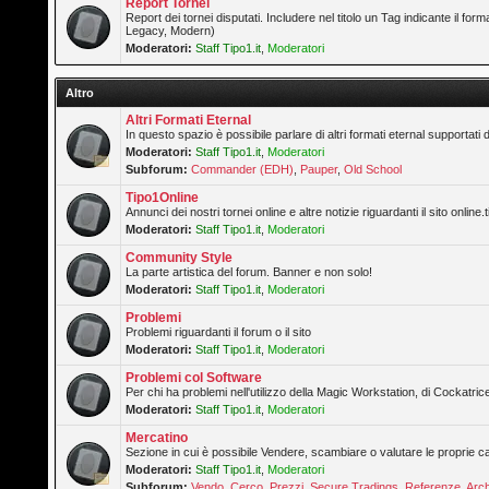
Report Tornei
Report dei tornei disputati. Includere nel titolo un Tag indicante il forma
Legacy, Modern)
Moderatori:
Staff Tipo1.it
,
Moderatori
Altro
Altri Formati Eternal
In questo spazio è possibile parlare di altri formati eternal supportati 
Moderatori:
Staff Tipo1.it
,
Moderatori
Subforum:
Commander (EDH)
,
Pauper
,
Old School
Tipo1Online
Annunci dei nostri tornei online e altre notizie riguardanti il sito online.t
Moderatori:
Staff Tipo1.it
,
Moderatori
Community Style
La parte artistica del forum. Banner e non solo!
Moderatori:
Staff Tipo1.it
,
Moderatori
Problemi
Problemi riguardanti il forum o il sito
Moderatori:
Staff Tipo1.it
,
Moderatori
Problemi col Software
Per chi ha problemi nell'utilizzo della Magic Workstation, di Cockatrice
Moderatori:
Staff Tipo1.it
,
Moderatori
Mercatino
Sezione in cui è possibile Vendere, scambiare o valutare le proprie ca
Moderatori:
Staff Tipo1.it
,
Moderatori
Subforum:
Vendo
,
Cerco
,
Prezzi
,
Secure Tradings
,
Referenze
,
Arch