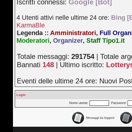
Iscritti connessi:
Google [Bot]
4 Utenti attivi nelle ultime 24 ore:
Bing [
KarmaBle
Legenda ::
Amministratori
,
Full Organ
Moderatori
,
Organizer
,
Staff Tipo1.it
Totale messaggi:
291754
| Totale ar
Bannati
148
| Ultimo iscritto:
Lotter
Eventi delle ultime 24 ore: Nuovi Po
Login
Nome utente:
Password:
Messaggi da leggere