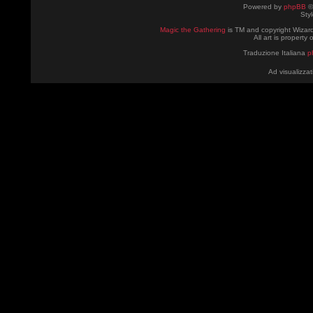
Powered by
phpBB
©
Sty
Magic the Gathering
is TM and copyright Wizard
All art is property
Traduzione Italiana
p
Ad visualizzat