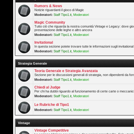
Rumors & News
Notizie riguardanti il gioco di Magic
Moderatori:
Staff Tipo1.it
,
Moderatori
Magic Community
Tutto ciò che riguarda la nostra comunità Vintage e Legacy: dove gioc
presentazione delle leghe e altro ancora
Moderatori:
Staff Tipo1.it
,
Moderatori
Invitational
In questa sezione potete trovare tutte le informazioni sugli invitation
Moderatori:
Staff Tipo1.it
,
Moderatori
Strategia Generale
Teoria Generale e Strategia Avanzata
Sezione per le discussioni generali di strategia, non dipendenti da form
Moderatori:
Staff Tipo1.it
,
Moderatori
Chiedi al Judge
Per chi ha dubbi riguardo al funzionamento di certe carte o meccanic
Moderatori:
Staff Tipo1.it
,
Moderatori
Le Rubriche di Tipo1
Moderatori:
Staff Tipo1.it
,
Moderatori
Vintage
Vintage Competitive