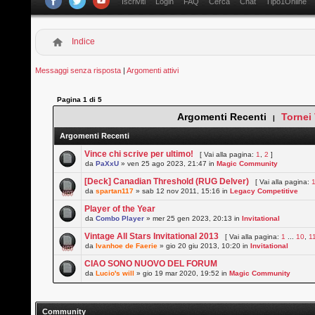
Iscriviti
Login
FAQ
Cerca
Chat
Tipo1Online
Indice
Messaggi senza risposta
|
Argomenti attivi
Pagina
1
di
5
Argomenti Recenti
Tornei
|
Argomenti Recenti
Vince chi scrive per ultimo!
[ Vai alla pagina:
1
,
2
]
da
PaXxU
» ven 25 ago 2023, 21:47 in
Magic Community
[Deck] Canadian Threshold (RUG Delver)
[ Vai alla pagina:
da
spartan117
» sab 12 nov 2011, 15:16 in
Legacy Competitive
Player of the Year
da
Combo Player
» mer 25 gen 2023, 20:13 in
Invitational
Vintage All Stars Invitational 2013
[ Vai alla pagina:
1
...
10
,
1
da
Ivanhoe de Faerie
» gio 20 giu 2013, 10:20 in
Invitational
CIAO SONO NUOVO DEL FORUM
da
Lucio's will
» gio 19 mar 2020, 19:52 in
Magic Community
Community