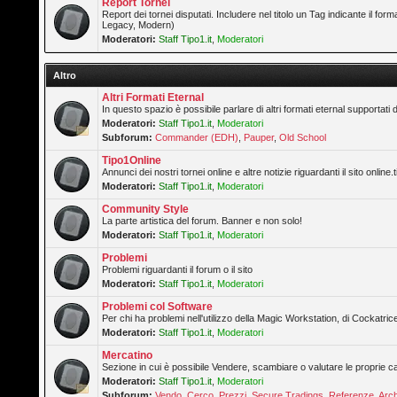
Report Tornei
Report dei tornei disputati. Includere nel titolo un Tag indicante il forma
Legacy, Modern)
Moderatori:
Staff Tipo1.it
,
Moderatori
Altro
Altri Formati Eternal
In questo spazio è possibile parlare di altri formati eternal supportati 
Moderatori:
Staff Tipo1.it
,
Moderatori
Subforum:
Commander (EDH)
,
Pauper
,
Old School
Tipo1Online
Annunci dei nostri tornei online e altre notizie riguardanti il sito online.t
Moderatori:
Staff Tipo1.it
,
Moderatori
Community Style
La parte artistica del forum. Banner e non solo!
Moderatori:
Staff Tipo1.it
,
Moderatori
Problemi
Problemi riguardanti il forum o il sito
Moderatori:
Staff Tipo1.it
,
Moderatori
Problemi col Software
Per chi ha problemi nell'utilizzo della Magic Workstation, di Cockatrice
Moderatori:
Staff Tipo1.it
,
Moderatori
Mercatino
Sezione in cui è possibile Vendere, scambiare o valutare le proprie ca
Moderatori:
Staff Tipo1.it
,
Moderatori
Subforum:
Vendo
,
Cerco
,
Prezzi
,
Secure Tradings
,
Referenze
,
Arch