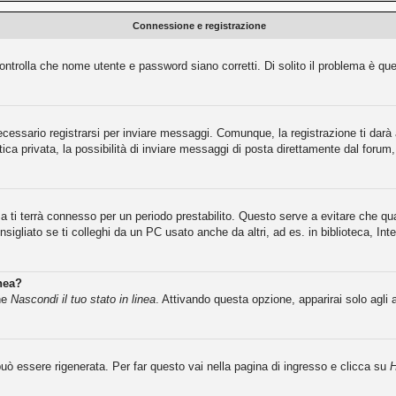
Connessione e registrazione
ntrolla che nome utente e password siano corretti. Di solito il problema è que
cessario registrarsi per inviare messaggi. Comunque, la registrazione ti darà a
ca privata, la possibilità di inviare messaggi di posta direttamente dal forum, 
ma ti terrà connesso per un periodo prestabilito. Questo serve a evitare che 
igliato se ti colleghi da un PC usato anche da altri, ad es. in biblioteca, Inte
inea?
one
Nascondi il tuo stato in linea
. Attivando questa opzione, apparirai solo agli 
ò essere rigenerata. Per far questo vai nella pagina di ingresso e clicca su
H