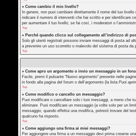
» Come cambio il mio livello?
In genere, non puoi cambiare direttamente il nome del tuo livello 
indicare il numero di interventi che hai scritto e per identificar
per aumentare il tuo livello; se fai cosí, i moderatori o l’amminis
Top
» Perché quando clicco sul collegamento all’indirizzo di po
Solo gli utenti registrati possono inviare messaggi di posta ad a
a prevenire un uso scorretto o malevolo del sistema di posta da p
Top
» Come apro un argomento o invio un messaggio in un for
Facile, premi il pulsante “Nuovo argomento” presente nelle pagine 
in fondo alla pagina del forum o dell’argomento (la lista
Puoi apri
Top
» Come modifico o cancello un messaggio?
Puoi modificare o cancellare solo i tuoi messaggi, a meno che 
eliminare. Puoi modificare un messaggio (a volte solo per un lim
messaggio, quando effettui una modifica, potresti trovare del te
qualcuno ha risposto.
Top
» Come aggiungo una firma ai miei messaggi?
Per aggiungere una firma a un messaggio devi prima crearne una, 