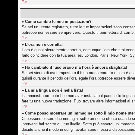
Top
» Come cambio le mie impostazioni?
Se sei un utente registrato, tutte le tue impostazioni sono conse
potrebbe non essere sempre vero. Questo ti permetterà di cambiar
Top
» L’ora non è corretta!
L’ora è quasi sicuramente corretta, comunque l’ora che stai vedend
farlo coincidere con la tua area, es. London, Paris, New York, Sy
Top
» Ho cambiato il fuso orario ma l’ora è ancora sbagliata!
Se sei sicuro di aver impostato il fuso orario corretto e l’ora è an
quindi durante il periodo dell’ora legale l’ora potrebbe essere dive
Top
» La mia lingua non è nella lista!
L’amministratore potrebbe non aver installato il pacchetto lingua 
fare tu una nuova traduzione. Puoi trovare altre informazioni al s
Top
» Come posso mostrare un’immagine sotto il mio nome ute
Ci possono essere due immagini sotto un nome utente quando si l
interventi hai scritto o il tuo livello. Sotto può esserci un’imma
decide anche il modo in cui gli avatar sono messi a disposizione.
Top