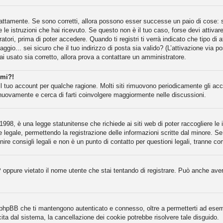
attamente. Se sono corretti, allora possono esser successe un paio di cose: se
e le istruzioni che hai ricevuto. Se questo non è il tuo caso, forse devi attiva
atori, prima di poter accedere. Quando ti registri ti verrà indicato che tipo di 
gio... sei sicuro che il tuo indirizzo di posta sia valido? (L’attivazione via po
ai usato sia corretto, allora prova a contattare un amministratore.
rmi?!
il tuo account per qualche ragione. Molti siti rimuovono periodicamente gli ac
 nuovamente e cerca di farti coinvolgere maggiormente nelle discussioni.
998, è una legge statunitense che richiede ai siti web di poter raccogliere le i
e legale, permettendo la registrazione delle informazioni scritte dal minore. Se
re consigli legali e non è un punto di contatto per questioni legali, tranne co
P oppure vietato il nome utente che stai tentando di registrare. Può anche aver d
a phpBB che ti mantengono autenticato e connesso, oltre a permetterti ad esempi
ita dal sistema, la cancellazione dei cookie potrebbe risolvere tale disguido.