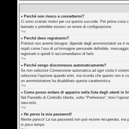
» Perché non riesco a connettermi?
Ci sono svariati motivi per cui questo succede. Per prima cosa co
bannato o potrebbe esserci un errore di configurazione.
Top
» Perché devo registrarmi?
Potresti non averne bisogno: dipende dagli amministratori se è ne
ospiti come l’uso di un’immagine personale definibile, messaggisti
registrarti e quindi ti raccomandiamo di farlo.
Top
» Perché vengo disconnesso automaticamente?
Se non selezioni
Connessione automatica ad ogni visita
il siste
seleziona l’opzione quando entri, ma ricorda che questo non è cons
un amministratore ha disabilitato questa caratteristica.
Top
» Come posso evitare di apparire nella lista degli utenti in l
Nel Pannello di Controllo Utente, sotto “Preferenze”, trovi l’opzi
nascosto.
Top
» Ho perso la mia password!
Niente panico! La tua password non può essere recuperata, ma pu
in poco tempo.