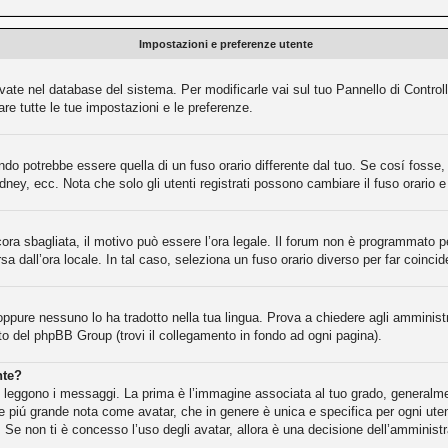
Impostazioni e preferenze utente
rvate nel database del sistema. Per modificarle vai sul tuo Pannello di Contr
e tutte le tue impostazioni e le preferenze.
o potrebbe essere quella di un fuso orario differente dal tuo. Se cosí fosse, d
dney, ecc. Nota che solo gli utenti registrati possono cambiare il fuso orario 
cora sbagliata, il motivo può essere l’ora legale. Il forum non è programmato per
rsa dall’ora locale. In tal caso, seleziona un fuso orario diverso per far coincid
oppure nessuno lo ha tradotto nella tua lingua. Prova a chiedere agli amministra
ito del phpBB Group (trovi il collegamento in fondo ad ogni pagina).
nte?
eggono i messaggi. La prima è l’immagine associata al tuo grado, generalment
gine piú grande nota come avatar, che in genere è unica e specifica per ogni ute
 Se non ti è concesso l’uso degli avatar, allora è una decisione dell’amministr