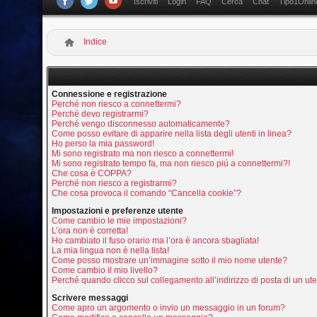
Iscriviti
Login
FAQ
Cerca
Chat
Tipo1Onlin
Indice
Connessione e registrazione
Perché non riesco a connettermi?
Perché devo registrarmi?
Perché vengo disconnesso automaticamente?
Come posso evitare di apparire nella lista degli utenti in linea?
Ho perso la mia password!
Mi sono registrato ma non riesco a connettermi!
Mi sono registrato tempo fa, ma non riesco piú a connettermi?!
Che cosa è COPPA?
Perché non riesco a registrarmi?
Che cosa provoca il comando “Cancella cookie”?
Impostazioni e preferenze utente
Come cambio le mie impostazioni?
L’ora non è corretta!
Ho cambiato il fuso orario ma l’ora è ancora sbagliata!
La mia lingua non è nella lista!
Come posso mostrare un’immagine sotto il mio nome utente?
Come cambio il mio livello?
Perché quando clicco sul collegamento all’indirizzo di posta di un u
Scrivere messaggi
Come apro un argomento o invio un messaggio in un forum?