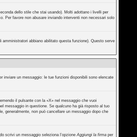
conda dello stile che stai usando). Molti adottano i livelli per
fico. Per favore non abusare inviando interventi non necessari solo
li amministratori abbiano abilitato questa funzione). Questo serve
er inviare un messaggio: le tue funzioni disponibili sono elencate
premendo il pulsante con la «X» nel messaggio che vuoi
el messaggio in questione. Se qualcuno ha già risposto al tuo
rmale, generalmente, non può cancellare un messaggio dopo che
ando scrivi un messaggio seleziona l’opzione
Aggiungi la firma
per