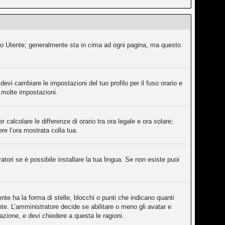
ollo Utente; generalmente sta in cima ad ogni pagina, ma questo
evi cambiare le impostazioni del tuo profilo per il fuso orario e
e molte impostazioni.
 calcolare le differenze di orario tra ora legale e ora solare;
ere l’ora mostrata colla tua.
tori se è possibile installare la tua lingua. Se non esiste puoi
e ha la forma di stelle, blocchi o punti che indicano quanti
nte. L’amministratore decide se abilitare o meno gli avatar e
azione, e devi chiedere a questa le ragioni.