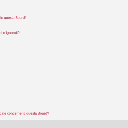
in questa Board!
i o ignorati?
legale concernenti questa Board?