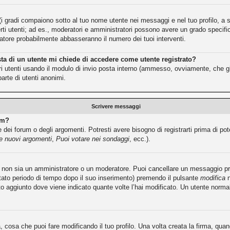
(i gradi compaiono sotto al tuo nome utente nei messaggi e nel tuo profilo, a se
e certi utenti; ad es., moderatori e amministratori possono avere un grado speci
tratore probabilmente abbasseranno il numero dei tuoi interventi.
sta di un utente mi chiede di accedere come utente registrato?
ltri utenti usando il modulo di invio posta interno (ammesso, ovviamente, che g
arte di utenti anonimi.
Scrivere messaggi
um?
dei forum o degli argomenti. Potresti avere bisogno di registrarti prima di pot
re nuovi argomenti
,
Puoi votare nei sondaggi
, ecc.).
tu non sia un amministratore o un moderatore. Puoi cancellare un messaggio 
itato periodo di tempo dopo il suo inserimento) premendo il pulsante
modifica
n
sto aggiunto dove viene indicato quante volte l’hai modificato. Un utente no
cosa che puoi fare modificando il tuo profilo. Una volta creata la firma, qu