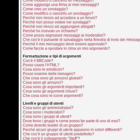
Come modifico o cancello un messaggio?
Come aggiungo una firma ai miei messaggi?
Come creo un sondaggio?
Come modifico o cancello un sondaggio?
Perché non riesco ad accedere a un forum?
Perché non posso votare nei sondaggi?
Perché non riesco ad aggiungere allegati?
Perché ho ricevuto un richiamo?
Come posso segnalare messaggi ai moderatori?
Che cos’è il pulsante di salvataggio nella finestra di invio dei messa
Perché il mio messaggio deve essere approvato?
Come faccio a spostare in cima un mio argomento?
Formattazione e tipi di argomenti
Cos’è il BBCode?
Posso usare l’HTML?
Cosa sono le emoticon?
Posso inserire delle immagini?
Che cosa sono gli annunci globali?
Cosa sono gli annunci?
Cosa sono gli argomenti importanti?
Cosa sono gli argomenti chiusi?
Che cosa sono le icone argomenti?
Livelli e gruppi di utenti
Cosa sono gli amministratori?
Cosa sono i moderatori?
Cosa sono i gruppi di utenti?
Dove trovo i gruppi e come posso far parte di uno di essi?
Come divento leader di un gruppo?
Perché alcuni gruppi di utenti appaiono in colori differenti?
Che cos’è un gruppo di utenti predefinito?
Che cos’è il collegamento “Staff”?