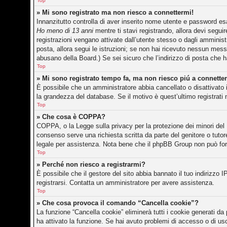
Top
» Mi sono registrato ma non riesco a connettermi!
Innanzitutto controlla di aver inserito nome utente e password es
Ho meno di 13 anni
mentre ti stavi registrando, allora devi seguir
registrazioni vengano attivate dall’utente stesso o dagli amministr
posta, allora segui le istruzioni; se non hai ricevuto nessun messag
abusano della Board.) Se sei sicuro che l’indirizzo di posta che h
Top
» Mi sono registrato tempo fa, ma non riesco piú a connette
È possibile che un amministratore abbia cancellato o disattivato 
la grandezza del database. Se il motivo è quest’ultimo registrati
Top
» Che cosa è COPPA?
COPPA, o la Legge sulla privacy per la protezione dei minori del 1
consenso serve una richiesta scritta da parte del genitore o tutor
legale per assistenza. Nota bene che il phpBB Group non può forni
Top
» Perché non riesco a registrarmi?
È possibile che il gestore del sito abbia bannato il tuo indirizzo I
registrarsi. Contatta un amministratore per avere assistenza.
Top
» Che cosa provoca il comando “Cancella cookie”?
La funzione “Cancella cookie” eliminerà tutti i cookie generati d
ha attivato la funzione. Se hai avuto problemi di accesso o di usc