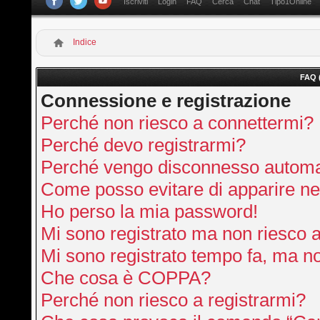
Iscriviti
Login
FAQ
Cerca
Chat
Tipo1Online
Indice
FAQ 
Connessione e registrazione
Perché non riesco a connettermi?
Perché devo registrarmi?
Perché vengo disconnesso autom
Come posso evitare di apparire nella
Ho perso la mia password!
Mi sono registrato ma non riesco 
Mi sono registrato tempo fa, ma no
Che cosa è COPPA?
Perché non riesco a registrarmi?