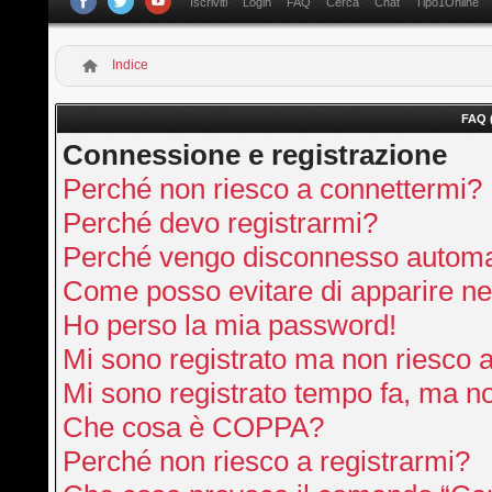
Iscriviti
Login
FAQ
Cerca
Chat
Tipo1Online
Indice
FAQ 
Connessione e registrazione
Perché non riesco a connettermi?
Perché devo registrarmi?
Perché vengo disconnesso autom
Come posso evitare di apparire nella
Ho perso la mia password!
Mi sono registrato ma non riesco 
Mi sono registrato tempo fa, ma no
Che cosa è COPPA?
Perché non riesco a registrarmi?