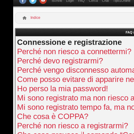
Iscriviti
Login
FAQ
Cerca
Chat
Tipo1Online
Indice
FAQ 
Connessione e registrazione
Perché non riesco a connettermi?
Perché devo registrarmi?
Perché vengo disconnesso autom
Come posso evitare di apparire nella
Ho perso la mia password!
Mi sono registrato ma non riesco 
Mi sono registrato tempo fa, ma no
Che cosa è COPPA?
Perché non riesco a registrarmi?