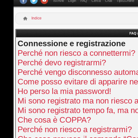
Iscriviti
Login
FAQ
Cerca
Chat
Tipo1Online
Indice
FAQ 
Connessione e registrazione
Perché non riesco a connettermi?
Perché devo registrarmi?
Perché vengo disconnesso autom
Come posso evitare di apparire nella
Ho perso la mia password!
Mi sono registrato ma non riesco 
Mi sono registrato tempo fa, ma no
Che cosa è COPPA?
Perché non riesco a registrarmi?