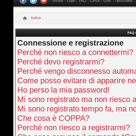
Iscriviti
Login
FAQ
Cerca
Chat
Tipo1Online
Indice
FAQ 
Connessione e registrazione
Perché non riesco a connettermi?
Perché devo registrarmi?
Perché vengo disconnesso autom
Come posso evitare di apparire nella
Ho perso la mia password!
Mi sono registrato ma non riesco 
Mi sono registrato tempo fa, ma no
Che cosa è COPPA?
Perché non riesco a registrarmi?