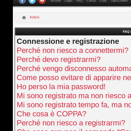
Iscriviti
Login
FAQ
Cerca
Chat
Tipo1Online
Indice
FAQ 
Connessione e registrazione
Perché non riesco a connettermi?
Perché devo registrarmi?
Perché vengo disconnesso autom
Come posso evitare di apparire nella
Ho perso la mia password!
Mi sono registrato ma non riesco 
Mi sono registrato tempo fa, ma no
Che cosa è COPPA?
Perché non riesco a registrarmi?