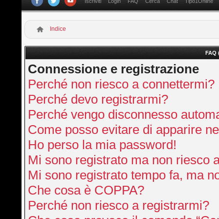
Iscriviti
Login
FAQ
Cerca
Chat
Tipo1Online
Indice
FAQ 
Connessione e registrazione
Perché non riesco a connettermi?
Perché devo registrarmi?
Perché vengo disconnesso autom
Come posso evitare di apparire nella
Ho perso la mia password!
Mi sono registrato ma non riesco 
Mi sono registrato tempo fa, ma no
Che cosa è COPPA?
Perché non riesco a registrarmi?