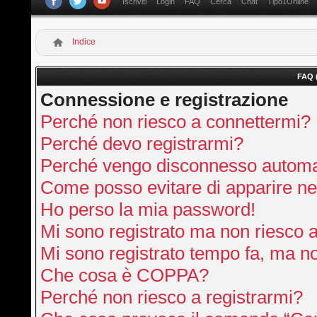
Iscriviti
Login
FAQ
Cerca
Chat
Tipo1Online
Indice
FAQ 
Connessione e registrazione
Perché non riesco a connettermi?
Perché devo registrarmi?
Perché vengo disconnesso autom
Come posso evitare di apparire nella
Ho perso la mia password!
Mi sono registrato ma non riesco 
Mi sono registrato tempo fa, ma no
Che cosa è COPPA?
Perché non riesco a registrarmi?