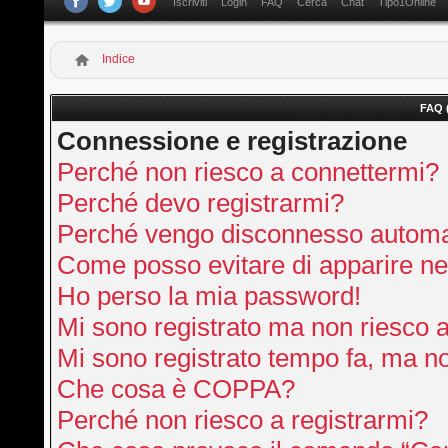
Iscriviti
Login
FAQ
Cerca
Chat
Tipo1Online
Indice
FAQ 
Connessione e registrazione
Perché non riesco a connettermi?
Perché devo registrarmi?
Perché vengo disconnesso autom
Come posso evitare di apparire nella
Ho perso la mia password!
Mi sono registrato ma non riesco 
Mi sono registrato tempo fa, ma no
Che cosa è COPPA?
Perché non riesco a registrarmi?