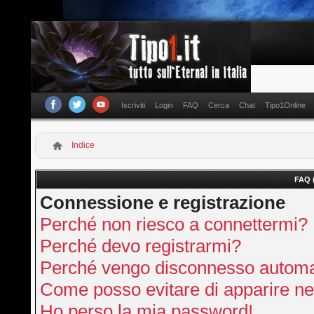
Iscriviti
Login
FAQ
Cerca
Chat
Tipo1Online
Indice
FAQ 
Connessione e registrazione
Perché non riesco a connettermi?
Perché devo registrarmi?
Perché vengo disconnesso autom
Come posso evitare di apparire nella
Ho perso la mia password!