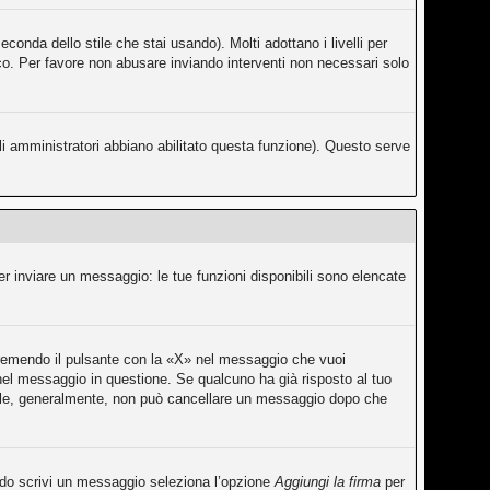
conda dello stile che stai usando). Molti adottano i livelli per
fico. Per favore non abusare inviando interventi non necessari solo
li amministratori abbiano abilitato questa funzione). Questo serve
er inviare un messaggio: le tue funzioni disponibili sono elencate
premendo il pulsante con la «X» nel messaggio che vuoi
el messaggio in questione. Se qualcuno ha già risposto al tuo
rmale, generalmente, non può cancellare un messaggio dopo che
ando scrivi un messaggio seleziona l’opzione
Aggiungi la firma
per