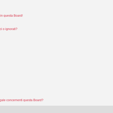
in questa Board!
i o ignorati?
legale concernenti questa Board?