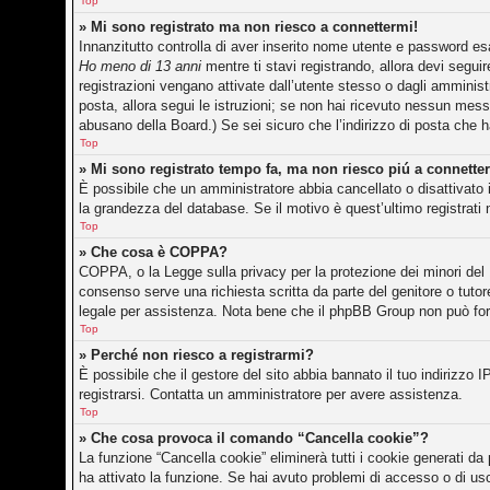
Top
» Mi sono registrato ma non riesco a connettermi!
Innanzitutto controlla di aver inserito nome utente e password es
Ho meno di 13 anni
mentre ti stavi registrando, allora devi seguir
registrazioni vengano attivate dall’utente stesso o dagli amministr
posta, allora segui le istruzioni; se non hai ricevuto nessun messag
abusano della Board.) Se sei sicuro che l’indirizzo di posta che h
Top
» Mi sono registrato tempo fa, ma non riesco piú a connette
È possibile che un amministratore abbia cancellato o disattivato 
la grandezza del database. Se il motivo è quest’ultimo registrati
Top
» Che cosa è COPPA?
COPPA, o la Legge sulla privacy per la protezione dei minori del 1
consenso serve una richiesta scritta da parte del genitore o tutor
legale per assistenza. Nota bene che il phpBB Group non può forni
Top
» Perché non riesco a registrarmi?
È possibile che il gestore del sito abbia bannato il tuo indirizzo I
registrarsi. Contatta un amministratore per avere assistenza.
Top
» Che cosa provoca il comando “Cancella cookie”?
La funzione “Cancella cookie” eliminerà tutti i cookie generati d
ha attivato la funzione. Se hai avuto problemi di accesso o di usc