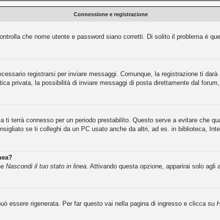
Connessione e registrazione
ntrolla che nome utente e password siano corretti. Di solito il problema è que
cessario registrarsi per inviare messaggi. Comunque, la registrazione ti darà a
ca privata, la possibilità di inviare messaggi di posta direttamente dal forum, 
ma ti terrà connesso per un periodo prestabilito. Questo serve a evitare che 
igliato se ti colleghi da un PC usato anche da altri, ad es. in biblioteca, Inte
inea?
one
Nascondi il tuo stato in linea
. Attivando questa opzione, apparirai solo agli 
ò essere rigenerata. Per far questo vai nella pagina di ingresso e clicca su
H