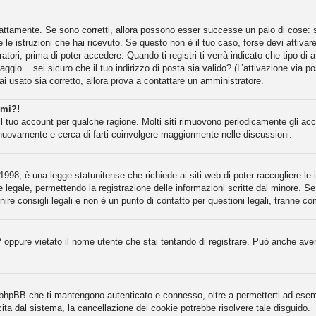
attamente. Se sono corretti, allora possono esser successe un paio di cose: se
e le istruzioni che hai ricevuto. Se questo non è il tuo caso, forse devi attiva
atori, prima di poter accedere. Quando ti registri ti verrà indicato che tipo di 
gio... sei sicuro che il tuo indirizzo di posta sia valido? (L’attivazione via po
ai usato sia corretto, allora prova a contattare un amministratore.
rmi?!
il tuo account per qualche ragione. Molti siti rimuovono periodicamente gli ac
 nuovamente e cerca di farti coinvolgere maggiormente nelle discussioni.
998, è una legge statunitense che richiede ai siti web di poter raccogliere le i
e legale, permettendo la registrazione delle informazioni scritte dal minore. Se
re consigli legali e non è un punto di contatto per questioni legali, tranne co
P oppure vietato il nome utente che stai tentando di registrare. Può anche aver d
a phpBB che ti mantengono autenticato e connesso, oltre a permetterti ad esempi
ita dal sistema, la cancellazione dei cookie potrebbe risolvere tale disguido.