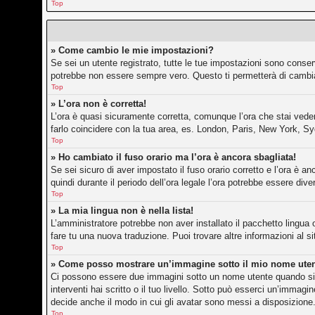
Top
» Come cambio le mie impostazioni?
Se sei un utente registrato, tutte le tue impostazioni sono conse
potrebbe non essere sempre vero. Questo ti permetterà di cambiar
Top
» L’ora non è corretta!
L’ora è quasi sicuramente corretta, comunque l’ora che stai vedend
farlo coincidere con la tua area, es. London, Paris, New York, Sy
Top
» Ho cambiato il fuso orario ma l’ora è ancora sbagliata!
Se sei sicuro di aver impostato il fuso orario corretto e l’ora è an
quindi durante il periodo dell’ora legale l’ora potrebbe essere dive
Top
» La mia lingua non è nella lista!
L’amministratore potrebbe non aver installato il pacchetto lingua 
fare tu una nuova traduzione. Puoi trovare altre informazioni al s
Top
» Come posso mostrare un’immagine sotto il mio nome ute
Ci possono essere due immagini sotto un nome utente quando si l
interventi hai scritto o il tuo livello. Sotto può esserci un’imma
decide anche il modo in cui gli avatar sono messi a disposizione.
Top