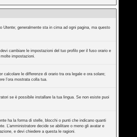
ollo Utente; generalmente sta in cima ad ogni pagina, ma questo
evi cambiare le impostazioni del tuo profilo per il fuso orario e
e molte impostazioni.
 calcolare le differenze di orario tra ora legale e ora solare;
ere l’ora mostrata colla tua.
tori se è possibile installare la tua lingua. Se non esiste puoi
e ha la forma di stelle, blocchi o punti che indicano quanti
nte. L’amministratore decide se abilitare o meno gli avatar e
azione, e devi chiedere a questa le ragioni.