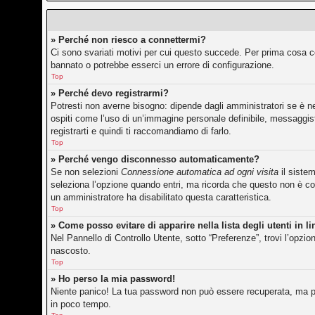
» Perché non riesco a connettermi?
Ci sono svariati motivi per cui questo succede. Per prima cosa co
bannato o potrebbe esserci un errore di configurazione.
Top
» Perché devo registrarmi?
Potresti non averne bisogno: dipende dagli amministratori se è ne
ospiti come l’uso di un’immagine personale definibile, messaggisti
registrarti e quindi ti raccomandiamo di farlo.
Top
» Perché vengo disconnesso automaticamente?
Se non selezioni
Connessione automatica ad ogni visita
il siste
seleziona l’opzione quando entri, ma ricorda che questo non è cons
un amministratore ha disabilitato questa caratteristica.
Top
» Come posso evitare di apparire nella lista degli utenti in l
Nel Pannello di Controllo Utente, sotto “Preferenze”, trovi l’opzi
nascosto.
Top
» Ho perso la mia password!
Niente panico! La tua password non può essere recuperata, ma pu
in poco tempo.