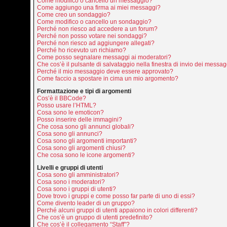
Come modifico o cancello un messaggio?
Come aggiungo una firma ai miei messaggi?
Come creo un sondaggio?
Come modifico o cancello un sondaggio?
Perché non riesco ad accedere a un forum?
Perché non posso votare nei sondaggi?
Perché non riesco ad aggiungere allegati?
Perché ho ricevuto un richiamo?
Come posso segnalare messaggi ai moderatori?
Che cos’è il pulsante di salvataggio nella finestra di invio dei messa
Perché il mio messaggio deve essere approvato?
Come faccio a spostare in cima un mio argomento?
Formattazione e tipi di argomenti
Cos’è il BBCode?
Posso usare l’HTML?
Cosa sono le emoticon?
Posso inserire delle immagini?
Che cosa sono gli annunci globali?
Cosa sono gli annunci?
Cosa sono gli argomenti importanti?
Cosa sono gli argomenti chiusi?
Che cosa sono le icone argomenti?
Livelli e gruppi di utenti
Cosa sono gli amministratori?
Cosa sono i moderatori?
Cosa sono i gruppi di utenti?
Dove trovo i gruppi e come posso far parte di uno di essi?
Come divento leader di un gruppo?
Perché alcuni gruppi di utenti appaiono in colori differenti?
Che cos’è un gruppo di utenti predefinito?
Che cos’è il collegamento “Staff”?