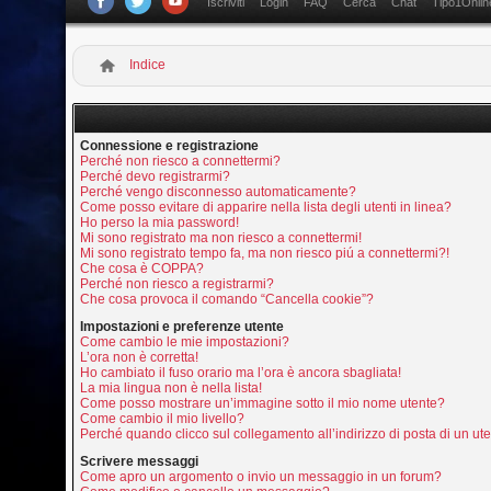
Iscriviti
Login
FAQ
Cerca
Chat
Tipo1Onlin
Indice
Connessione e registrazione
Perché non riesco a connettermi?
Perché devo registrarmi?
Perché vengo disconnesso automaticamente?
Come posso evitare di apparire nella lista degli utenti in linea?
Ho perso la mia password!
Mi sono registrato ma non riesco a connettermi!
Mi sono registrato tempo fa, ma non riesco piú a connettermi?!
Che cosa è COPPA?
Perché non riesco a registrarmi?
Che cosa provoca il comando “Cancella cookie”?
Impostazioni e preferenze utente
Come cambio le mie impostazioni?
L’ora non è corretta!
Ho cambiato il fuso orario ma l’ora è ancora sbagliata!
La mia lingua non è nella lista!
Come posso mostrare un’immagine sotto il mio nome utente?
Come cambio il mio livello?
Perché quando clicco sul collegamento all’indirizzo di posta di un u
Scrivere messaggi
Come apro un argomento o invio un messaggio in un forum?