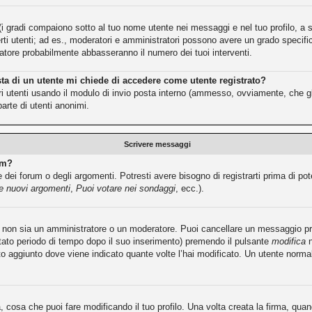
(i gradi compaiono sotto al tuo nome utente nei messaggi e nel tuo profilo, a se
e certi utenti; ad es., moderatori e amministratori possono avere un grado speci
tratore probabilmente abbasseranno il numero dei tuoi interventi.
sta di un utente mi chiede di accedere come utente registrato?
ltri utenti usando il modulo di invio posta interno (ammesso, ovviamente, che g
arte di utenti anonimi.
Scrivere messaggi
um?
dei forum o degli argomenti. Potresti avere bisogno di registrarti prima di pot
re nuovi argomenti
,
Puoi votare nei sondaggi
, ecc.).
tu non sia un amministratore o un moderatore. Puoi cancellare un messaggio 
itato periodo di tempo dopo il suo inserimento) premendo il pulsante
modifica
n
sto aggiunto dove viene indicato quante volte l’hai modificato. Un utente no
cosa che puoi fare modificando il tuo profilo. Una volta creata la firma, qu