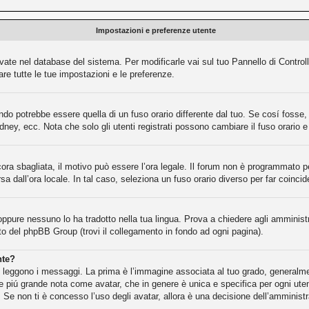
Impostazioni e preferenze utente
rvate nel database del sistema. Per modificarle vai sul tuo Pannello di Contr
e tutte le tue impostazioni e le preferenze.
o potrebbe essere quella di un fuso orario differente dal tuo. Se cosí fosse, d
dney, ecc. Nota che solo gli utenti registrati possono cambiare il fuso orario 
cora sbagliata, il motivo può essere l’ora legale. Il forum non è programmato per
rsa dall’ora locale. In tal caso, seleziona un fuso orario diverso per far coincid
oppure nessuno lo ha tradotto nella tua lingua. Prova a chiedere agli amministra
ito del phpBB Group (trovi il collegamento in fondo ad ogni pagina).
nte?
eggono i messaggi. La prima è l’immagine associata al tuo grado, generalment
gine piú grande nota come avatar, che in genere è unica e specifica per ogni ute
 Se non ti è concesso l’uso degli avatar, allora è una decisione dell’amministr