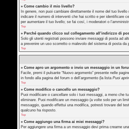
» Come cambio il mio livello?
In genere, non puoi cambiare direttamente il nome del tuo livello 
indicare il numero di interventi che hai scritto e per identificar
per aumentare il tuo livello; se fai cosí, i moderatori o l’amminis
Top
» Perché quando clicco sul collegamento all’indirizzo di po
Solo gli utenti registrati possono inviare messaggi di posta ad a
a prevenire un uso scorretto o malevolo del sistema di posta da p
Top
» Come apro un argomento o invio un messaggio in un for
Facile, premi il pulsante “Nuovo argomento” presente nelle pagine 
in fondo alla pagina del forum o dell’argomento (la lista
Puoi apri
Top
» Come modifico o cancello un messaggio?
Puoi modificare o cancellare solo i tuoi messaggi, a meno che 
eliminare. Puoi modificare un messaggio (a volte solo per un lim
messaggio, quando effettui una modifica, potresti trovare del te
qualcuno ha risposto.
Top
» Come aggiungo una firma ai miei messaggi?
Per aggiungere una firma a un messaggio devi prima crearne una, 