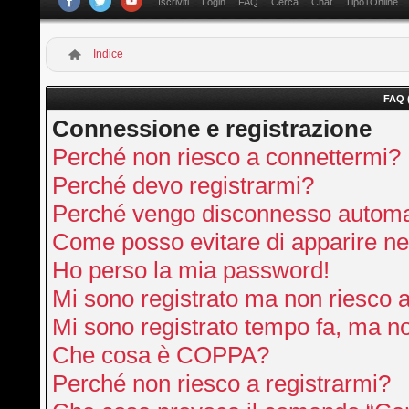
Iscriviti
Login
FAQ
Cerca
Chat
Tipo1Online
Indice
FAQ 
Connessione e registrazione
Perché non riesco a connettermi?
Perché devo registrarmi?
Perché vengo disconnesso autom
Come posso evitare di apparire nella
Ho perso la mia password!
Mi sono registrato ma non riesco 
Mi sono registrato tempo fa, ma no
Che cosa è COPPA?
Perché non riesco a registrarmi?